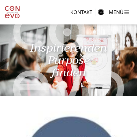
KONTAKT
MENÜ
Inspirierenden
Purpose
finden